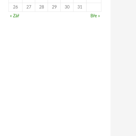
26
27
28
29
30
31
« Zář
Bře »