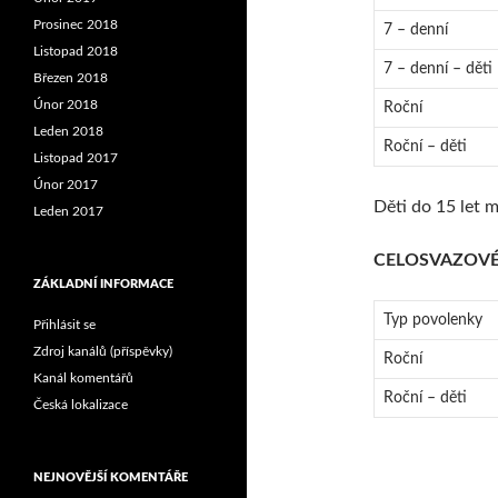
Prosinec 2018
7 – denní
Listopad 2018
7 – denní – děti
Březen 2018
Únor 2018
Roční
Leden 2018
Roční – děti
Listopad 2017
Únor 2017
Děti do 15 let 
Leden 2017
CELOSVAZOVÉ
ZÁKLADNÍ INFORMACE
Typ povolenky
Přihlásit se
Zdroj kanálů (příspěvky)
Roční
Kanál komentářů
Roční – děti
Česká lokalizace
NEJNOVĚJŠÍ KOMENTÁŘE