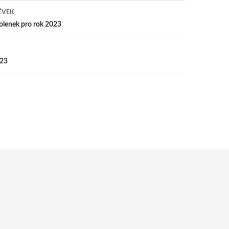
ĚVEK
olenek pro rok 2023
y
023