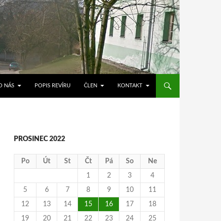
O NÁS
POPIS REVÍRU
ČLEN
KONTAKT
PROSINEC 2022
Po
Út
St
Čt
Pá
So
Ne
1
2
3
4
5
6
7
8
9
10
11
12
13
14
15
16
17
18
19
20
21
22
23
24
25