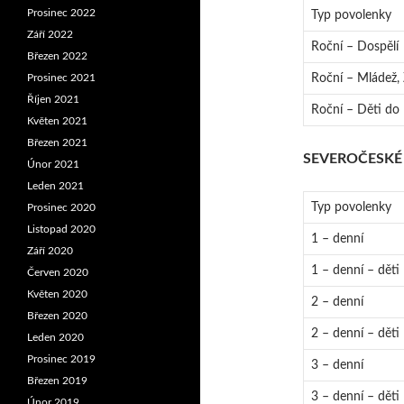
Prosinec 2022
Typ povolenky
Září 2022
Roční – Dospělí
Březen 2022
Prosinec 2021
Roční – Mládež,
Říjen 2021
Roční – Děti do 
Květen 2021
Březen 2021
SEVEROČESKÉ
Únor 2021
Leden 2021
Typ povolenky
Prosinec 2020
Listopad 2020
1 – denní
Září 2020
1 – denní – děti
Červen 2020
Květen 2020
2 – denní
Březen 2020
2 – denní – děti
Leden 2020
Prosinec 2019
3 – denní
Březen 2019
3 – denní – děti
Únor 2019