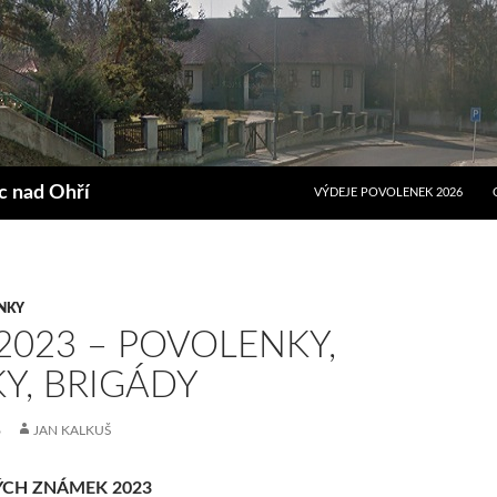
PŘEJÍT K OBSAHU WEBU
ec nad Ohří
VÝDEJE POVOLENEK 2026
NKY
2023 – POVOLENKY,
Y, BRIGÁDY
6
JAN KALKUŠ
ÝCH ZNÁMEK 2023