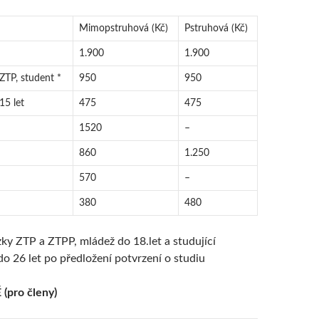
Mimopstruhová (Kč)
Pstruhová (Kč)
1.900
1.900
ZTP, student *
950
950
15 let
475
475
1520
–
860
1.250
570
–
380
480
zky ZTP a ZTPP, mládež do 18.let a studující
do 26 let po předložení potvrzení o studiu
pro členy)