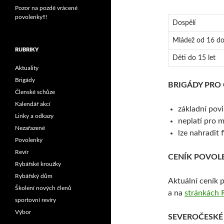
Pozor na pozdě vrácené
povolenky!!!
Dospělí
Mládež od 16 do
RUBRIKY
Děti do 15 let
Aktuality
Brigády
BRIGÁDY PRO
Členské schůze
Kalendář akcí
základní pov
Linky a odkazy
neplatí pro m
Nezařazené
lze nahradit 
Povolenky
Revír
CENÍK POVOLE
Rybářské kroužky
Rybářský dům
Aktuální ceník 
Školení nových členů
a na
stránkách 
sportovní revíry
Výbor
SEVEROČESKÉ Ú