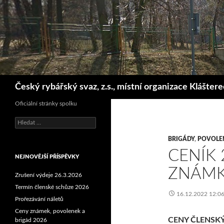
Hledat
Český rybářský svaz, z.s., místní organizace Klášter
Oficiální stránky spolku
Vyhledávání
BRIGÁDY
,
POVOLE
CENÍK 
NEJNOVĚJŠÍ PŘÍSPĚVKY
ZNÁMK
Zrušení výdeje 26.3.2026
Termín členské schůze 2026
16.12.2022 12:0
Prořezávání náletů
Ceny známek, povolenek a
CENY ČLENSK
brigád 2026