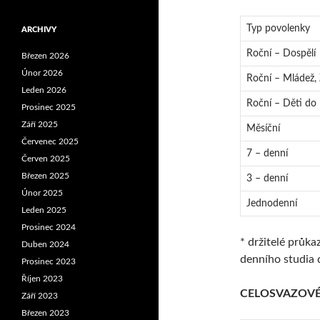
Typ povolenky
ARCHIVY
Roční – Dospělí
Březen 2026
Únor 2026
Roční – Mládež, 
Leden 2026
Roční – Děti do 
Prosinec 2025
Září 2025
Měsíční
Červenec 2025
7 – denní
Červen 2025
Březen 2025
3 – denní
Únor 2025
Jednodenní
Leden 2025
Prosinec 2024
* držitelé průka
Duben 2024
denního studia 
Prosinec 2023
Říjen 2023
CELOSVAZOVÉ (
Září 2023
Březen 2023