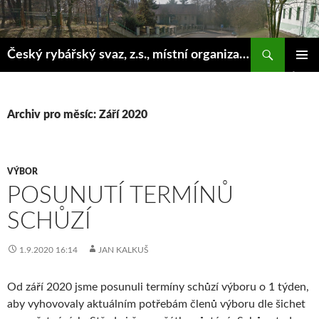
Hledat
Český rybářský svaz, z.s., místní organizace Klášterec nad Ohří
PŘEJÍT
ZÁKLAD
K
NAVIGA
OBSAHU
MENU
WEBU
Archiv pro měsíc: Září 2020
VÝBOR
POSUNUTÍ TERMÍNŮ
SCHŮZÍ
1.9.2020 16:14
JAN KALKUŠ
Od září 2020 jsme posunuli termíny schůzí výboru o 1 týden,
aby vyhovovaly aktuálním potřebám členů výboru dle šichet