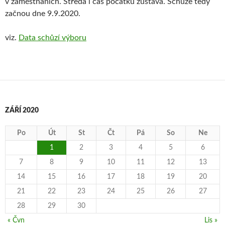
v zaměstnáních. Středa i čas počátku zůstává. Schůze tedy
začnou dne 9.9.2020.
viz.
Data schůzí výboru
ZÁŘÍ 2020
Po
Út
St
Čt
Pá
So
Ne
1
2
3
4
5
6
7
8
9
10
11
12
13
14
15
16
17
18
19
20
21
22
23
24
25
26
27
28
29
30
« Čvn
Lis »