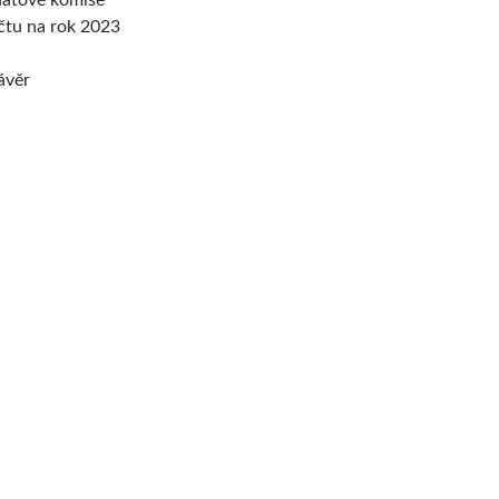
átové komise
čtu na rok 2023
ávěr