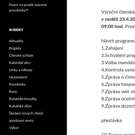
Pozor na pozdě vrácené
povolenky!!!
Výroční členská
v neděli 23.4.2
09:00 hod.
Prez
RUBRIKY
Návrh programu
Aktuality
1.Zahájení
Brigády
2.Schválení pr
Členské schůze
3.Volba mandát
Kalendář akcí
4.Kontrola usne
Linky a odkazy
5.Zpráva o činn
Nezařazené
6.Zpráva hospo
Povolenky
7.Zpráva ved. m
Revír
8.Zpráva účetní
Rybářské kroužky
9.Zpráva dozorč
Rybářský dům
Školení nových členů
přestávka
sportovní revíry
Výbor