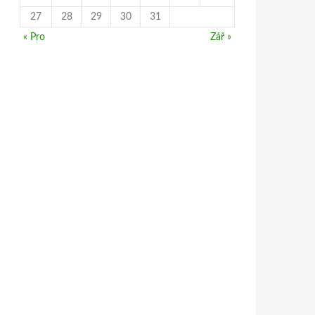
27
28
29
30
31
« Pro
Zář »