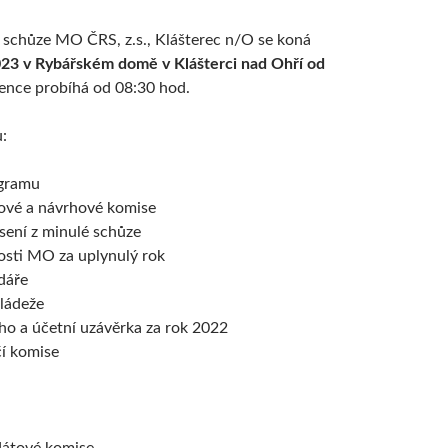
 schůze MO ČRS, z.s., Klášterec n/O se koná
023 v Rybářském domě v Klášterci nad Ohří od
ence probíhá od 08:30 hod.
:
ogramu
ové a návrhové komise
sení z minulé schůze
osti MO za uplynulý rok
dáře
ládeže
ho a účetní uzávěrka za rok 2022
í komise