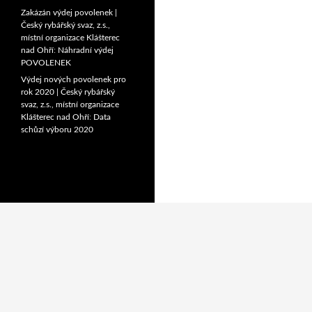
Zakázán výdej povolenek |
Český rybářský svaz, z.s.,
místní organizace Klášterec
nad Ohří
:
Náhradní výdej
POVOLENEK
Výdej nových povolenek pro
rok 2020 | Český rybářský
svaz, z.s., místní organizace
Klášterec nad Ohří
:
Data
schůzí výboru 2020