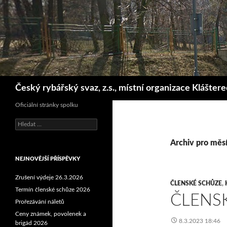
Hledat
Český rybářský svaz, z.s., místní organizace Klášter
Oficiální stránky spolku
Vyhledávání
Archiv pro měs
NEJNOVĚJŠÍ PŘÍSPĚVKY
Zrušení výdeje 26.3.2026
ČLENSKÉ SCHŮZE
,
Termín členské schůze 2026
ČLENS
Prořezávání náletů
Ceny známek, povolenek a
8.3.2023 18:46
brigád 2026