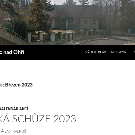
PŘEJÍT K OBSAHU WEBU
ec nad Ohří
VÝDEJE POVOLENEK 2026
íc: Březen 2023
KALENDÁŘ AKCÍ
KÁ SCHŮZE 2023
JAN KALKUŠ