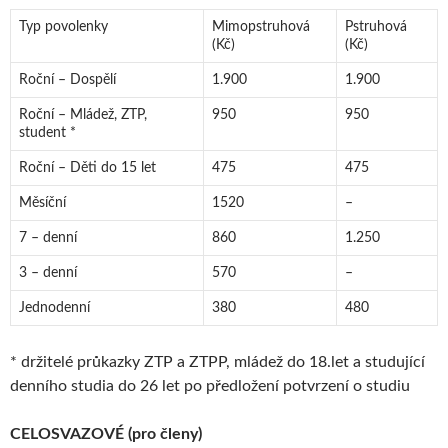
Typ povolenky
Mimopstruhová
Pstruhová
(Kč)
(Kč)
Roční – Dospělí
1.900
1.900
Roční – Mládež, ZTP,
950
950
student *
Roční – Děti do 15 let
475
475
Měsíční
1520
–
7 – denní
860
1.250
3 – denní
570
–
Jednodenní
380
480
* držitelé průkazky ZTP a ZTPP, mládež do 18.let a studující
denního studia do 26 let po předložení potvrzení o studiu
CELOSVAZOVÉ (pro členy)