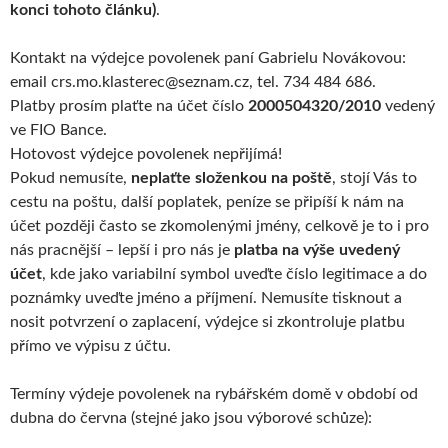
konci tohoto článku)
.
Kontakt na výdejce povolenek paní Gabrielu Novákovou:
email crs.mo.klasterec@seznam.cz, tel. 734 484 686.
Platby prosím plaťte na účet číslo
2000504320/2010
vedený
ve FIO Bance.
Hotovost výdejce povolenek nepřijímá!
Pokud nemusíte,
neplaťte složenkou na poště
, stojí Vás to
cestu na poštu, další poplatek, peníze se připíší k nám na
účet později často se zkomolenými jmény, celkově je to i pro
nás pracnější – lepší i pro nás je
platba na výše uvedený
účet
, kde jako variabilní symbol uveďte číslo legitimace a do
poznámky uveďte jméno a příjmení. Nemusíte tisknout a
nosit potvrzení o zaplacení, výdejce si zkontroluje platbu
přímo ve výpisu z účtu.
Termíny výdeje povolenek na rybářském domě v období od
dubna do června (stejné jako jsou výborové schůze):