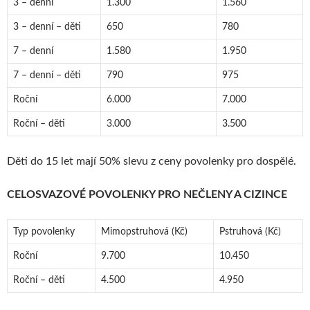
3 – denní
1.300
1.560
3 – denní – děti
650
780
7 – denní
1.580
1.950
7 – denní – děti
790
975
Roční
6.000
7.000
Roční – děti
3.000
3.500
Děti do 15 let mají 50% slevu z ceny povolenky pro dospělé.
CELOSVAZOVÉ POVOLENKY PRO NEČLENY A CIZINCE
Typ povolenky
Mimopstruhová (Kč)
Pstruhová (Kč)
Roční
9.700
10.450
Roční – děti
4.500
4.950