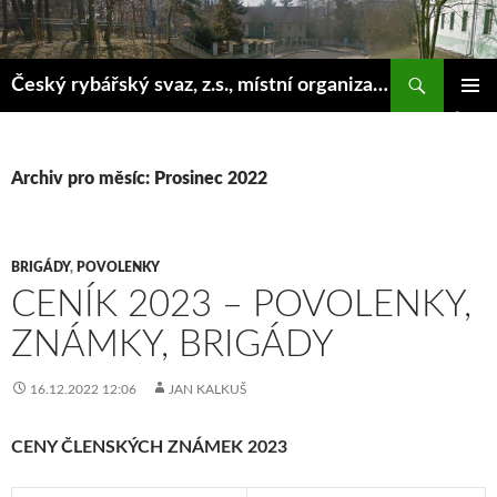
Hledat
Český rybářský svaz, z.s., místní organizace Klášterec nad Ohří
PŘEJÍT
ZÁKLAD
K
NAVIGA
OBSAHU
MENU
WEBU
Archiv pro měsíc: Prosinec 2022
BRIGÁDY
,
POVOLENKY
CENÍK 2023 – POVOLENKY,
ZNÁMKY, BRIGÁDY
16.12.2022 12:06
JAN KALKUŠ
CENY ČLENSKÝCH ZNÁMEK 2023