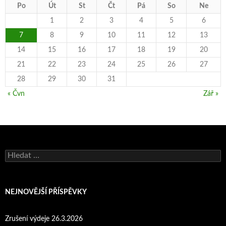
Po
Út
St
Čt
Pá
So
Ne
1
2
3
4
5
6
7
8
9
10
11
12
13
14
15
16
17
18
19
20
21
22
23
24
25
26
27
28
29
30
31
« Čvn
Zář »
Vyhledávání
NEJNOVĚJŠÍ PŘÍSPĚVKY
Zrušení výdeje 26.3.2026