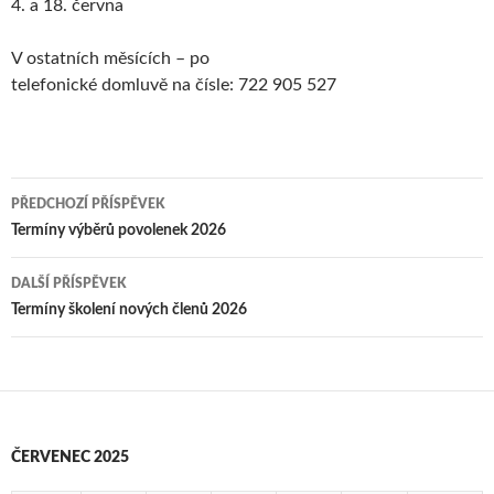
4. a 18. června
V ostatních měsících – po
telefonické domluvě na čísle: 722 905 527
Navigace
PŘEDCHOZÍ PŘÍSPĚVEK
pro
Termíny výběrů povolenek 2026
příspěvky
DALŠÍ PŘÍSPĚVEK
Termíny školení nových členů 2026
ČERVENEC 2025