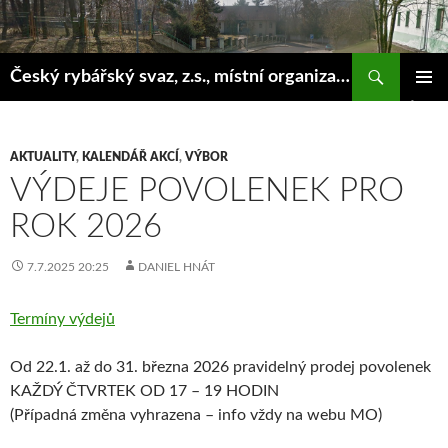
Hledat
Český rybářský svaz, z.s., místní organizace Klášterec nad Ohří
PŘEJÍT
ZÁKLAD
K
NAVIGA
OBSAHU
MENU
WEBU
AKTUALITY
,
KALENDÁŘ AKCÍ
,
VÝBOR
VÝDEJE POVOLENEK PRO
ROK 2026
7.7.2025 20:25
DANIEL HNÁT
Termíny výdejů
Od 22.1. až do 31. března 2026 pravidelný prodej povolenek
KAŽDÝ ČTVRTEK OD 17 – 19 HODIN
(Případná změna vyhrazena – info vždy na webu MO)