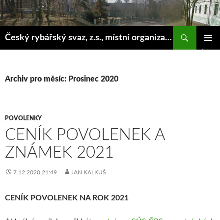
Hledat
Český rybářský svaz, z.s., místní organizace Klášterec nad Ohří
PŘEJÍT
ZÁKLAD
K
NAVIGA
OBSAHU
MENU
WEBU
Archiv pro měsíc: Prosinec 2020
POVOLENKY
CENÍK POVOLENEK A
ZNÁMEK 2021
7.12.2020 21:49
JAN KALKUŠ
CENÍK POVOLENEK NA ROK 2021