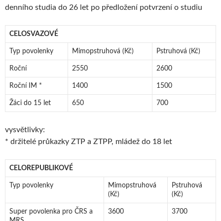
denního studia do 26 let po předložení potvrzení o studiu
CELOSVAZOVÉ
Typ povolenky
Mimopstruhová (Kč)
Pstruhová (Kč)
Roční
2550
2600
Roční IM *
1400
1500
Žáci do 15 let
650
700
vysvětlivky:
* držitelé průkazky ZTP a ZTPP, mládež do 18 let
CELOREPUBLIKOVÉ
Typ povolenky
Mimopstruhová
Pstruhová
(Kč)
(Kč)
Super povolenka pro ČRS a
3600
3700
MRS