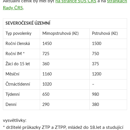
Aktuální ceník by měl být
na stránce SÚS ČRS
a na
stránkách
Rady ČRS
.
SEVEROČESKÉ ÚZEMNÍ
Typ povolenky
Mimopstruhová (Kč)
Pstruhová (Kč)
Roční členská
1450
1500
Roční IM *
725
750
Žáci do 15 let
360
375
Měsíční
1160
1200
Čtrnáctidenní
1020
–
Týdenní
650
980
Denní
290
380
vysvětlivky:
* držitelé průkazky ZTP a ZTPP, mládež do 18.let a studující