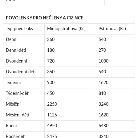
POVOLENKY PRO NEČLENY A CIZINCE
Typ povolenky
Mimopstruhová (Kč)
Pstruhová (Kč)
Denní
360
540
Denní-děti
180
270
Dvoudenní
720
1080
Dvoudenní-děti
360
540
Týdenní
900
1620
Týdenní-děti
450
810
Měsíční
2250
3240
Měsíční-děti
1125
1620
Roční
4950
6480
Roční-děti
2475
3240