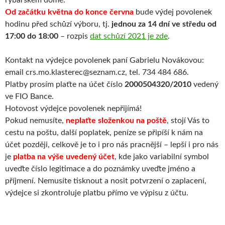
rybářském domě.
Od začátku května do konce června
bude výdej povolenek
hodinu před schůzí výboru, tj.
jednou za 14 dní ve středu od
17:00 do 18:00
– rozpis
dat schůzí 2021 je zde
.
Kontakt na výdejce povolenek paní Gabrielu Novákovou:
email crs.mo.klasterec@seznam.cz, tel. 734 484 686.
Platby prosím plaťte na účet číslo
2000504320/2010
vedený
ve FIO Bance.
Hotovost výdejce povolenek nepřijímá!
Pokud nemusíte,
neplaťte složenkou na poště
, stojí Vás to
cestu na poštu, další poplatek, peníze se připíší k nám na
účet později, celkově je to i pro nás pracnější – lepší i pro nás
je
platba na výše uvedený účet
, kde jako variabilní symbol
uveďte číslo legitimace a do poznámky uveďte jméno a
příjmení. Nemusíte tisknout a nosit potvrzení o zaplacení,
výdejce si zkontroluje platbu přímo ve výpisu z účtu.