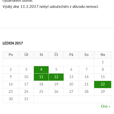
rybářském domě.
Výdej dne 11.1.2017 nebyl uskutečněn z důvodu nemoci.
LEDEN 2017
Po
Út
St
Čt
Pá
So
Ne
1
2
3
4
5
6
7
8
9
10
11
12
13
14
15
16
17
18
19
20
21
22
23
24
25
26
27
28
29
30
31
Úno »