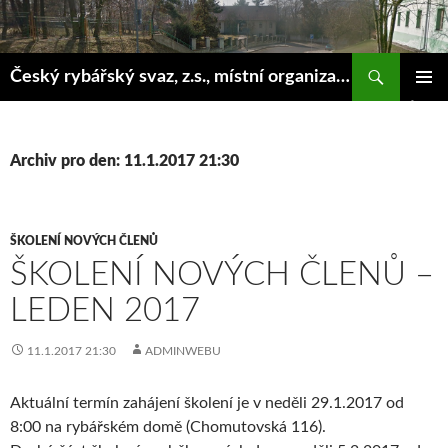
Hledat
Český rybářský svaz, z.s., místní organizace Klášterec nad Ohří
PŘEJÍT
ZÁKLAD
K
NAVIGA
OBSAHU
MENU
WEBU
Archiv pro den: 11.1.2017 21:30
ŠKOLENÍ NOVÝCH ČLENŮ
ŠKOLENÍ NOVÝCH ČLENŮ –
LEDEN 2017
11.1.2017 21:30
ADMINWEBU
Aktuální termín zahájení školení je v neděli 29.1.2017 od
8:00 na rybářském domě (Chomutovská 116).