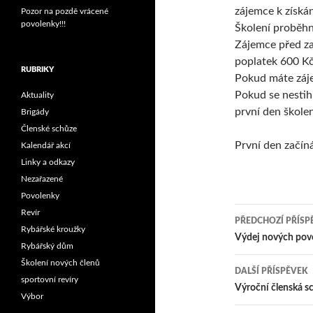
zájemce k získán
Pozor na pozdě vrácené
povolenky!!!
Školení proběhn
Zájemce před za
poplatek 600 Kč 
RUBRIKY
Pokud máte zájem
Pokud se nestihn
Aktuality
první den škole
Brigády
Členské schůze
První den začíná
Kalendář akcí
Linky a odkazy
Nezařazené
Povolenky
Navigace
Revír
PŘEDCHOZÍ PŘÍSP
Rybářské kroužky
pro
Výdej nových pov
Rybářský dům
příspěvk
Školení nových členů
DALŠÍ PŘÍSPĚVEK
sportovní revíry
Výroční členská s
Výbor