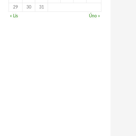
29
30
31
« Lis
Úno »