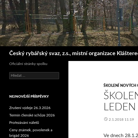
Hledat
Český rybářský svaz, z.s., místní organizace Klášter
Oficiální stránky spolku
Vyhledávání
ŠKOLENÍ NOVÝCH 
ŠKOLE
NEJNOVĚJŠÍ PŘÍSPĚVKY
LEDEN
Zrušení výdeje 26.3.2026
Termín členské schůze 2026
2.1.2018 11:19
Prořezávání náletů
Ceny známek, povolenek a
Ve dnech 28.1.2
brigád 2026