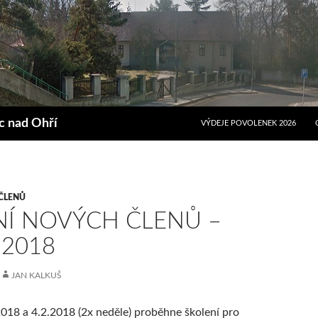
PŘEJÍT K OBSAHU WEBU
ec nad Ohří
VÝDEJE POVOLENEK 2026
ČLENŮ
NÍ NOVÝCH ČLENŮ –
 2018
JAN KALKUŠ
018 a 4.2.2018 (2x neděle) proběhne školení pro