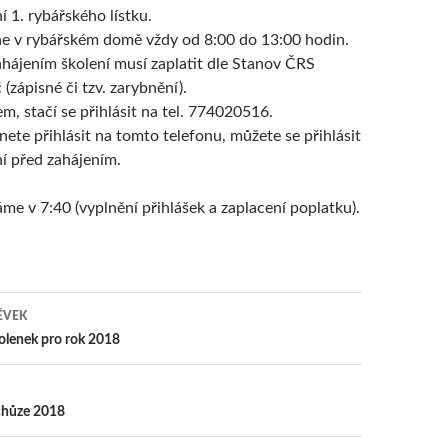
í 1. rybářského lístku.
e v rybářském domě vždy od 8:00 do 13:00 hodin.
hájením školení musí zaplatit dle Stanov ČRS
(zápisné či tzv. zarybnění).
, stačí se přihlásit na tel. 774020516.
ete přihlásit na tomto telefonu, můžete se přihlásit
ní před zahájením.
me v 7:40 (vyplnění přihlášek a zaplacení poplatku).
ĚVEK
olenek pro rok 2018
y
chůze 2018