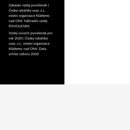
Zakázán výdej povolenek |
Český rybářský svaz, z.s.,
místní organizace Klášterec
nad Ohří
:
Náhradní výdej
POVOLENEK
Výdej nových povolenek pro
rok 2020 | Český rybářský
svaz, z.s., místní organizace
Klášterec nad Ohří
:
Data
schůzí výboru 2020