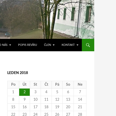
O NÁS
POPIS REVÍRU
ČLEN
KONTAKT
LEDEN 2018
Po
Út
St
Čt
Pá
So
Ne
1
2
3
4
5
6
7
8
9
10
11
12
13
14
15
16
17
18
19
20
21
22
23
24
25
26
27
28