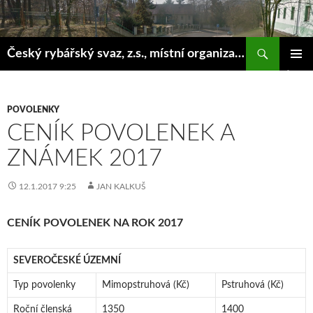
Hledat
Český rybářský svaz, z.s., místní organizace Klášterec nad Ohří
PŘEJÍT
ZÁKLAD
K
NAVIGA
OBSAHU
MENU
WEBU
POVOLENKY
CENÍK POVOLENEK A
ZNÁMEK 2017
12.1.2017 9:25
JAN KALKUŠ
CENÍK POVOLENEK NA ROK 2017
SEVEROČESKÉ ÚZEMNÍ
Typ povolenky
Mimopstruhová (Kč)
Pstruhová (Kč)
Roční členská
1350
1400