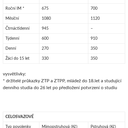
Roční IM *
675
700
Měsíční
1080
1120
Čtrnáctidenní
945
–
Týdenní
600
910
Denní
270
350
Žáci do 15 let
330
350
vysvětlivky:
* držitelé průkazky ZTP a ZTPP, mládež do 18.let a studující
denního studia do 26 let po předložení potvrzení o studiu
CELOSVAZOVÉ
Typ povolenky
Mimopstruhová (Kč)
Pstruhová (Kč)