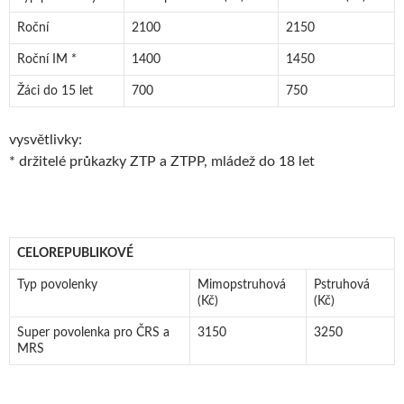
Roční
2100
2150
Roční IM *
1400
1450
Žáci do 15 let
700
750
vysvětlivky:
* držitelé průkazky ZTP a ZTPP, mládež do 18 let
CELOREPUBLIKOVÉ
Typ povolenky
Mimopstruhová
Pstruhová
(Kč)
(Kč)
Super povolenka pro ČRS a
3150
3250
MRS