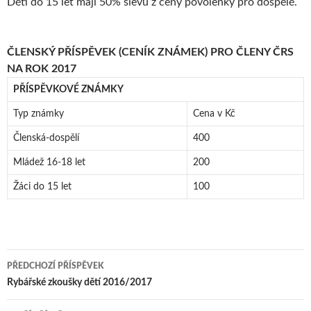
Děti do 15 let mají 50% slevu z ceny povolenky pro dospělé.
ČLENSKÝ PŘÍSPĚVEK (CENÍK ZNÁMEK) PRO ČLENY ČRS
NA ROK 2017
PŘÍSPĚVKOVÉ ZNÁMKY
Typ známky
Cena v Kč
Členská-dospělí
400
Mládež 16-18 let
200
Žáci do 15 let
100
Navigace
PŘEDCHOZÍ PŘÍSPĚVEK
pro
Rybářské zkoušky dětí 2016/2017
příspěvky