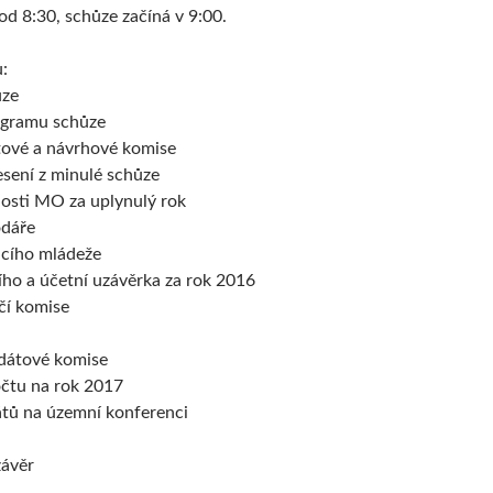
od 8:30, schůze začíná v 9:00.
:
ůze
ogramu schůze
tové a návrhové komise
esení z minulé schůze
nosti MO za uplynulý rok
odáře
ucího mládeže
ího a účetní uzávěrka za rok 2016
čí komise
dátové komise
čtu na rok 2017
átů na územní konferenci
závěr