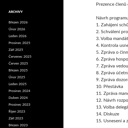
Prezence členů 
ARCHIVY
Návrh programu
Březen 2026
1. Zahájení sch
Únor 2026
2. Schválení pr
Leden 2026
3. Volba mandá
Prosinec 2025
4. Kontrola usn
Září 2025
5. Zpráva o čin
Červenec 2025
6. Zpráva hosp
Červen 2025
7. Zpráva vedo
Březen 2025
8. Zpráva účetn
Únor 2025
9. Zpráva dozor
Leden 2025
10. Přestávka
Prosinec 2024
11. Zpráva man
Duben 2024
12. Návrh rozpo
Prosinec 2023
13. Volba deleg
Říjen 2023
14. Diskuze
Září 2023
15. Usnesení a 
Březen 2023