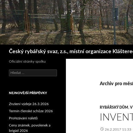
Hledat
Český rybářský svaz, z.s., místní organizace Klášter
Oficiální stránky spolku
Vyhledávání
Archiv pro měs
NEJNOVĚJŠÍ PŘÍSPĚVKY
Zrušení výdeje 26.3.2026
RYBÁŘSKÝ DŮM
,
V
Termín členské schůze 2026
INVEN
Prořezávání náletů
Ceny známek, povolenek a
26.2.2017 11:33
brigád 2026