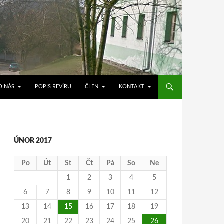
O NÁS
POPIS REVÍRU
ČLEN
KONTAKT
ÚNOR 2017
Po
Út
St
Čt
Pá
So
Ne
1
2
3
4
5
6
7
8
9
10
11
12
13
14
15
16
17
18
19
20
21
22
23
24
25
26