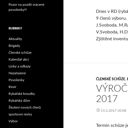
Pozor na pozdě vrácené
povolenky!!!
Dnes v RD (rybá
9 členů výboru.
J.Svoboda, M.Ra
RUBRIKY
V.Svoboda, H.Du
Zjištěné invent
Aktuality
Brigády
Členské schůze
Kalendář akcí
Linky a odkazy
Nezařazené
ČLENSKÉ SCHŮZE
,
Povolenky
VÝROČ
Revír
Rybářské kroužky
2017
Rybářský dům
Školení nových členů
15.2.2017 20:08
sportovní revíry
Výbor
Termín schůze j