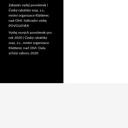
Zakázán výdej povolenek |
Český rybářský svaz, z.s.,
místní organizace Klášterec
nad Ohří
:
Náhradní výdej
POVOLENEK
Výdej nových povolenek pro
rok 2020 | Český rybářský
svaz, z.s., místní organizace
Klášterec nad Ohří
:
Data
schůzí výboru 2020