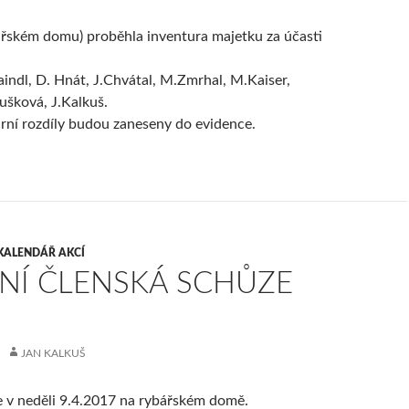
řském domu) proběhla inventura majetku za účasti
indl, D. Hnát, J.Chvátal, M.Zmrhal, M.Kaiser,
šková, J.Kalkuš.
urní rozdíly budou zaneseny do evidence.
KALENDÁŘ AKCÍ
NÍ ČLENSKÁ SCHŮZE
JAN KALKUŠ
e v neděli 9.4.2017 na rybářském domě.