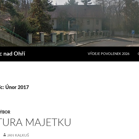
PŘEJÍT K OBSAHU WEBU
ec nad Ohří
VÝDEJE POVOLENEK 2026
íc: Únor 2017
ÝBOR
TURA MAJETKU
JAN KALKUŠ