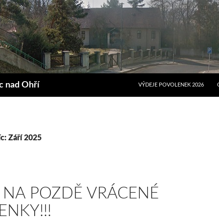
PŘEJÍT K OBSAHU WEBU
ec nad Ohří
VÝDEJE POVOLENEK 2026
c: Září 2025
 NA POZDĚ VRÁCENÉ
NKY!!!