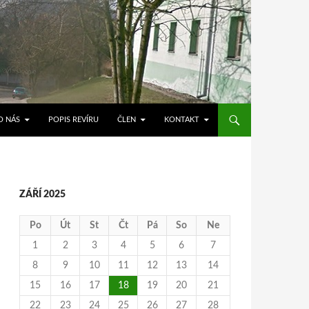
O NÁS
POPIS REVÍRU
ČLEN
KONTAKT
ZÁŘÍ 2025
Po
Út
St
Čt
Pá
So
Ne
1
2
3
4
5
6
7
8
9
10
11
12
13
14
15
16
17
18
19
20
21
22
23
24
25
26
27
28