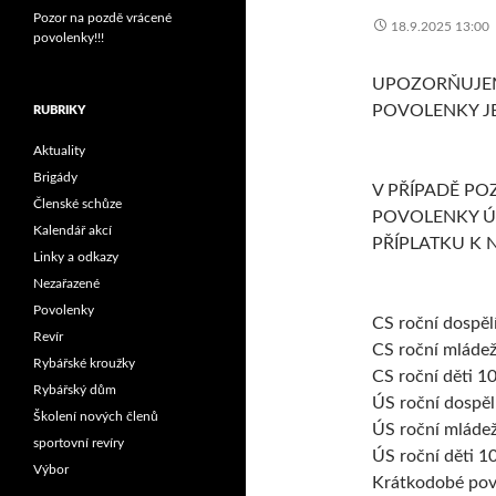
Pozor na pozdě vrácené
18.9.2025 13:00
povolenky!!!
UPOZORŇUJEM
POVOLENKY JE 1
RUBRIKY
Aktuality
Brigády
V PŘÍPADĚ PO
Členské schůze
POVOLENKY Ú
Kalendář akcí
PŘÍPLATKU K 
Linky a odkazy
Nezařazené
Povolenky
CS roční dospěl
Revír
CS roční mláde
Rybářské kroužky
CS roční děti 1
Rybářský dům
ÚS roční dospěl
Školení nových členů
ÚS roční mláde
sportovní revíry
ÚS roční děti 1
Výbor
Krátkodobé pov