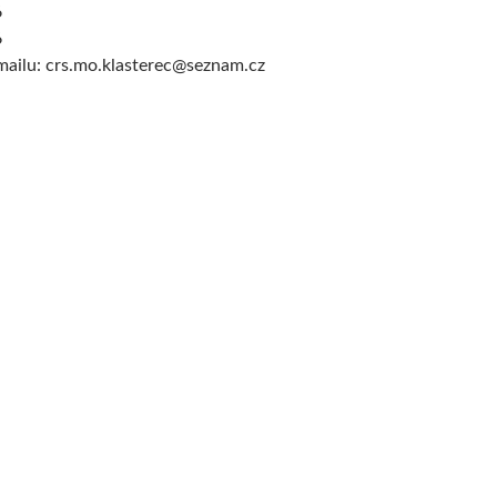
6
6
e-mailu: crs.mo.klasterec@seznam.cz