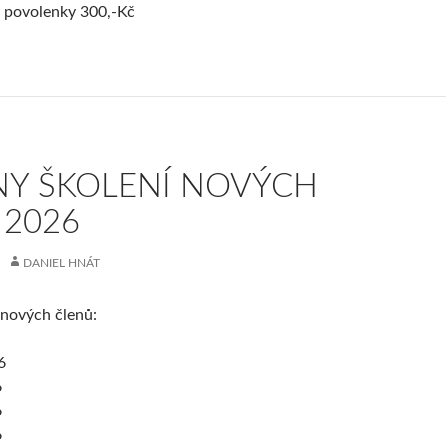
í povolenky 300,-Kč
NY ŠKOLENÍ NOVÝCH
 2026
DANIEL HNÁT
 nových členů:
6
6
6
6