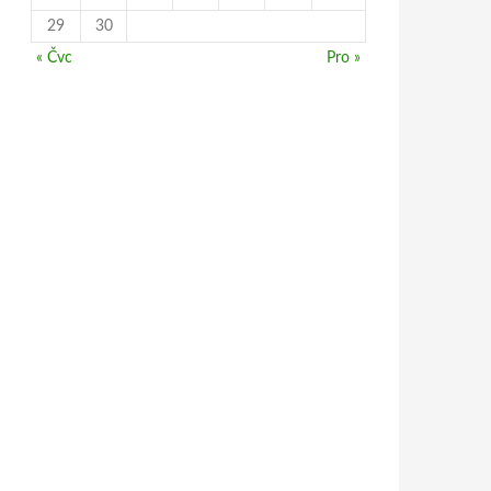
29
30
« Čvc
Pro »