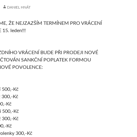
DANIEL HNÁT
E, ŽE NEJZAZŠÍM TERMÍNEM PRO VRÁCENÍ
5. leden!!!
ZDNÍHO VRÁCENÍ BUDE PŘI PRODEJI NOVÉ
ČTOVÁN SANKČNÍ POPLATEK FORMOU
NOVÉ POVOLENCE:
í 500,-Kč
ž 300,-Kč
00,-Kč
í 500,-Kč
ž 300,-Kč
00,-Kč
olenky 300,-Kč