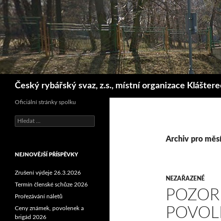
Hledat
Český rybářský svaz, z.s., místní organizace Klášter
Oficiální stránky spolku
Vyhledávání
Archiv pro měsí
NEJNOVĚJŠÍ PŘÍSPĚVKY
Zrušení výdeje 26.3.2026
NEZAŘAZENÉ
Termín členské schůze 2026
POZOR
Prořezávání náletů
POVOLE
Ceny známek, povolenek a
brigád 2026