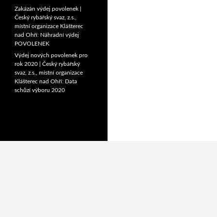
Zakázán výdej povolenek |
Český rybářský svaz, z.s.,
místní organizace Klášterec
nad Ohří
:
Náhradní výdej
POVOLENEK
Výdej nových povolenek pro
rok 2020 | Český rybářský
svaz, z.s., místní organizace
Klášterec nad Ohří
:
Data
schůzí výboru 2020