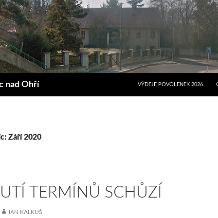
PŘEJÍT K OBSAHU WEBU
ec nad Ohří
VÝDEJE POVOLENEK 2026
c: Září 2020
UTÍ TERMÍNŮ SCHŮZÍ
JAN KALKUŠ