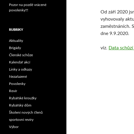
Pozor na pozdě vrácené
povolenky!!!
Od září 2020 js
vyhovovaly aktu
zaměstnáních. S
RUBRIKY
dne 9.9.2020.
Aktuality
viz.
Data schůzí
Brigády
Členské schůze
Kalendář akcí
Linky a odkazy
Nezařazené
Povolenky
Revír
Rybářské kroužky
Rybářský dům
Školení nových členů
sportovní revíry
Výbor