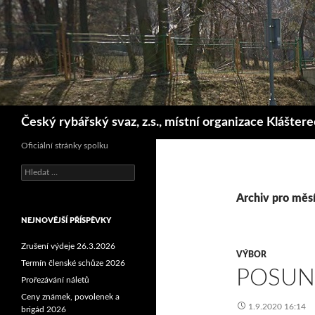
Hledat
Český rybářský svaz, z.s., místní organizace Klášter
Oficiální stránky spolku
Vyhledávání
Archiv pro měsí
NEJNOVĚJŠÍ PŘÍSPĚVKY
Zrušení výdeje 26.3.2026
VÝBOR
Termín členské schůze 2026
POSUN
Prořezávání náletů
Ceny známek, povolenek a
1.9.2020 16:14
brigád 2026