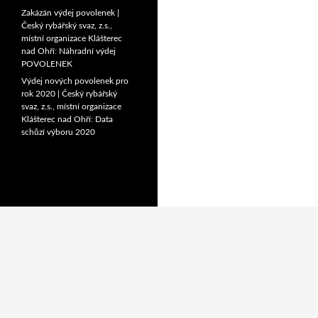
Zakázán výdej povolenek |
Český rybářský svaz, z.s.,
místní organizace Klášterec
nad Ohří
:
Náhradní výdej
POVOLENEK
Výdej nových povolenek pro
rok 2020 | Český rybářský
svaz, z.s., místní organizace
Klášterec nad Ohří
:
Data
schůzí výboru 2020