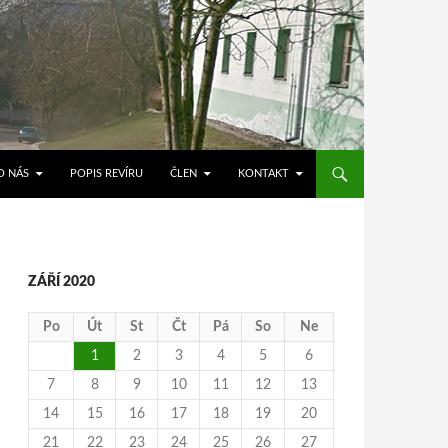
O NÁS
POPIS REVÍRU
ČLEN
KONTAKT
ZÁŘÍ 2020
Po
Út
St
Čt
Pá
So
Ne
1
2
3
4
5
6
7
8
9
10
11
12
13
14
15
16
17
18
19
20
21
22
23
24
25
26
27