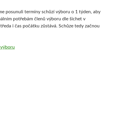
me posunuli termíny schůzí výboru o 1 týden, aby
álním potřebám členů výboru dle šichet v
tředa i čas počátku zůstává. Schůze tedy začnou
 výboru