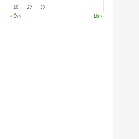
28
29
30
« Čvn
Lis »