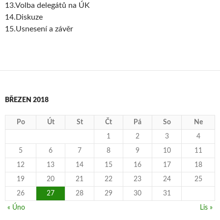
13.Volba delegátů na ÚK
14.Diskuze
15.Usnesení a závěr
BŘEZEN 2018
Po
Út
St
Čt
Pá
So
Ne
1
2
3
4
5
6
7
8
9
10
11
12
13
14
15
16
17
18
19
20
21
22
23
24
25
26
27
28
29
30
31
« Úno
Lis »