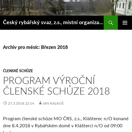
Hledat
Český rybářský svaz, z.s., místní organizace Klášterec nad Ohří
PŘEJÍT
ZÁKLAD
K
NAVIGA
OBSAHU
MENU
WEBU
Archiv pro měsíc: Březen 2018
ČLENSKÉ SCHŮZE
PROGRAM VÝROČNÍ
ČLENSKÉ SCHŮZE 2018
27.3.2018 22:14
JAN KALKUŠ
Program členské schůze MO ČRS, z.s., Klášterec n/O konané
dne 8.4.2018 v Rybářském domě v Klášterci n/O od 09:00