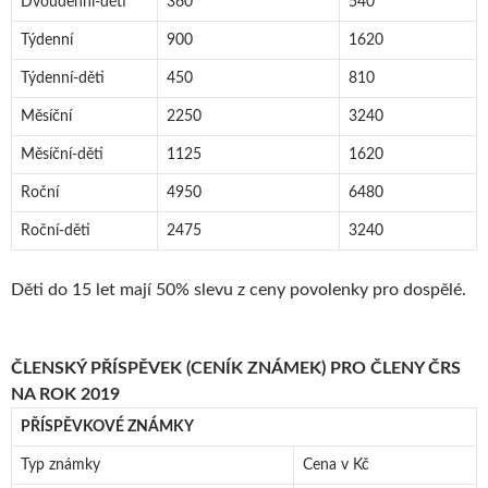
Dvoudenní-děti
360
540
Týdenní
900
1620
Týdenní-děti
450
810
Měsíční
2250
3240
Měsíční-děti
1125
1620
Roční
4950
6480
Roční-děti
2475
3240
Děti do 15 let mají 50% slevu z ceny povolenky pro dospělé.
ČLENSKÝ PŘÍSPĚVEK (CENÍK ZNÁMEK) PRO ČLENY ČRS
NA ROK 2019
PŘÍSPĚVKOVÉ ZNÁMKY
Typ známky
Cena v Kč