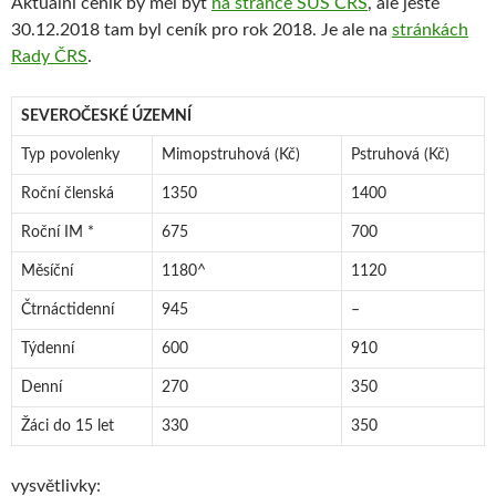
Aktuální ceník by měl být
na stránce SÚS ČRS
, ale ještě
30.12.2018 tam byl ceník pro rok 2018. Je ale na
stránkách
Rady ČRS
.
SEVEROČESKÉ ÚZEMNÍ
Typ povolenky
Mimopstruhová (Kč)
Pstruhová (Kč)
Roční členská
1350
1400
Roční IM *
675
700
Měsíční
1180^
1120
Čtrnáctidenní
945
–
Týdenní
600
910
Denní
270
350
Žáci do 15 let
330
350
vysvětlivky: