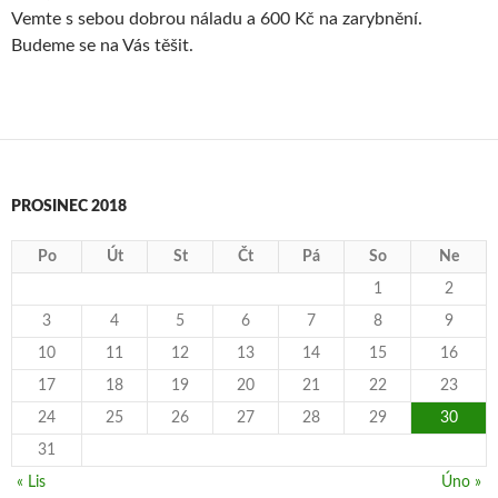
Vemte s sebou dobrou náladu a 600 Kč na zarybnění.
Budeme se na Vás těšit.
PROSINEC 2018
Po
Út
St
Čt
Pá
So
Ne
1
2
3
4
5
6
7
8
9
10
11
12
13
14
15
16
17
18
19
20
21
22
23
24
25
26
27
28
29
30
31
« Lis
Úno »