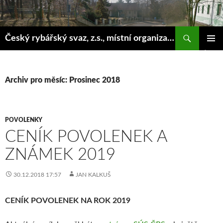
Hledat
Český rybářský svaz, z.s., místní organizace Klášterec nad Ohří
PŘEJÍT
ZÁKLAD
K
NAVIGA
OBSAHU
MENU
WEBU
Archiv pro měsíc: Prosinec 2018
POVOLENKY
CENÍK POVOLENEK A
ZNÁMEK 2019
30.12.2018 17:57
JAN KALKUŠ
CENÍK POVOLENEK NA ROK 2019