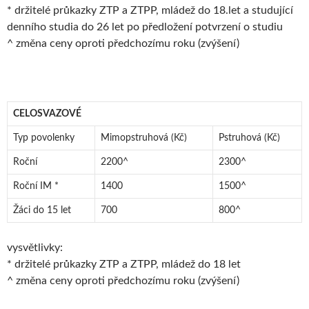
* držitelé průkazky ZTP a ZTPP, mládež do 18.let a studující
denního studia do 26 let po předložení potvrzení o studiu
^ změna ceny oproti předchozímu roku (zvýšení)
CELOSVAZOVÉ
Typ povolenky
Mimopstruhová (Kč)
Pstruhová (Kč)
Roční
2200^
2300^
Roční IM *
1400
1500^
Žáci do 15 let
700
800^
vysvětlivky:
* držitelé průkazky ZTP a ZTPP, mládež do 18 let
^ změna ceny oproti předchozímu roku (zvýšení)