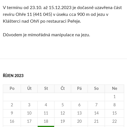
V termínu od 23.10. až 15.12.2023 je dočasně uzavřena část
revíru Ohře 11 (441 045) v úseku cca 900 m od jezu v
Klášterci nad Ohří po restauraci Peřeje.
Důvodem je mimořádná manipulace na jezu.
ŘÍJEN 2023
Po
Út
St
Čt
Pá
So
Ne
1
2
3
4
5
6
7
8
9
10
11
12
13
14
15
16
17
18
19
20
21
22