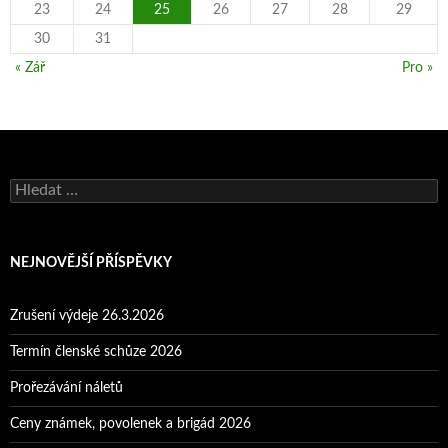
23
24
25
26
27
28
29
30
31
« Zář
Pro »
Vyhledávání
NEJNOVĚJŠÍ PŘÍSPĚVKY
Zrušení výdeje 26.3.2026
Termín členské schůze 2026
Prořezávání náletů
Ceny známek, povolenek a brigád 2026