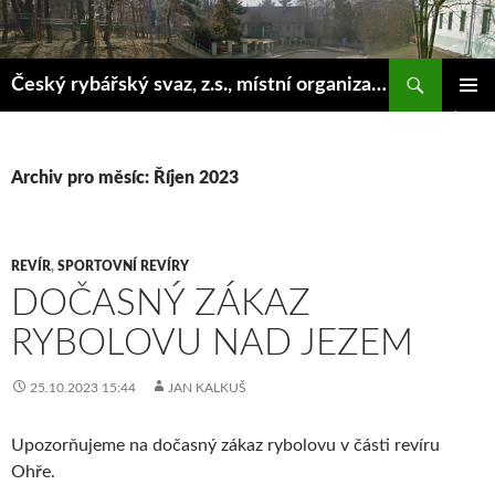
Hledat
Český rybářský svaz, z.s., místní organizace Klášterec nad Ohří
PŘEJÍT
ZÁKLAD
K
NAVIGA
OBSAHU
MENU
WEBU
Archiv pro měsíc: Říjen 2023
REVÍR
,
SPORTOVNÍ REVÍRY
DOČASNÝ ZÁKAZ
RYBOLOVU NAD JEZEM
25.10.2023 15:44
JAN KALKUŠ
Upozorňujeme na dočasný zákaz rybolovu v části revíru
Ohře.