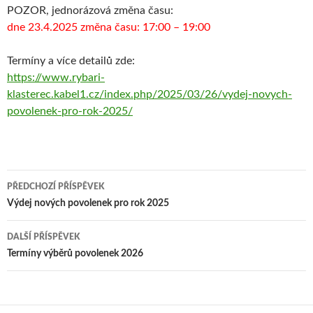
POZOR, jednorázová změna času:
dne 23.4.2025 změna času: 17:00 – 19:00
Termíny a více detailů zde:
https://www.rybari-
klasterec.kabel1.cz/index.php/2025/03/26/vydej-novych-
povolenek-pro-rok-2025/
Navigace
PŘEDCHOZÍ PŘÍSPĚVEK
pro
Výdej nových povolenek pro rok 2025
příspěvky
DALŠÍ PŘÍSPĚVEK
Termíny výběrů povolenek 2026