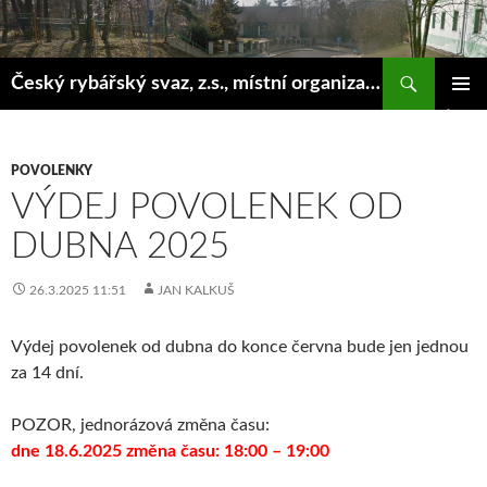
Hledat
Český rybářský svaz, z.s., místní organizace Klášterec nad Ohří
PŘEJÍT
ZÁKLAD
K
NAVIGA
OBSAHU
MENU
WEBU
POVOLENKY
VÝDEJ POVOLENEK OD
DUBNA 2025
26.3.2025 11:51
JAN KALKUŠ
Výdej povolenek od dubna do konce června bude jen jednou
za 14 dní.
POZOR, jednorázová změna času:
dne 18.6.2025 změna času: 18:00 – 19:00