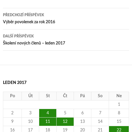
Navigace
PŘEDCHOZÍ PŘÍSPĚVEK
pro
Výběr povolenek za rok 2016
příspěvky
DALŠÍ PŘÍSPĚVEK
Školení nových členů – leden 2017
LEDEN 2017
Po
Út
St
Čt
Pá
So
Ne
1
2
3
4
5
6
7
8
9
10
11
12
13
14
15
16
17
18
19
20
21
22