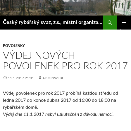
Hledat
Český rybářský svaz, z.s., místní organizace Klášterec nad Ohří
PŘEJÍT
ZÁKLAD
K
NAVIGA
OBSAHU
MENU
WEBU
POVOLENKY
VÝDEJ NOVÝCH
POVOLENEK PRO ROK 2017
11.1.2017 21:01
ADMINWEBU
Výdej povolenek pro rok 2017 probíhá každou středu od
ledna 2017 do konce dubna 2017 od 16:00 do 18:00 na
rybářském domě.
Výdej dne 11.1.2017 nebyl uskutečněn z důvodu nemoci.