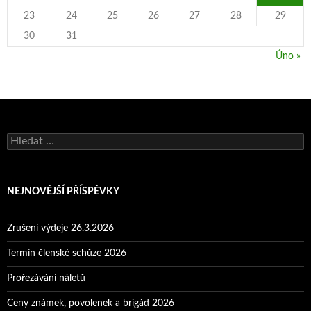
23
24
25
26
27
28
29
30
31
Úno »
Vyhledávání
NEJNOVĚJŠÍ PŘÍSPĚVKY
Zrušení výdeje 26.3.2026
Termín členské schůze 2026
Prořezávání náletů
Ceny známek, povolenek a brigád 2026