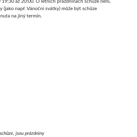
v 19:30 až 20:00. O letních prázdninách schůze není,
 (jako např. Vánoční svátky) může být schůze
nuta na jiný termín.
schůze, jsou prázdniny