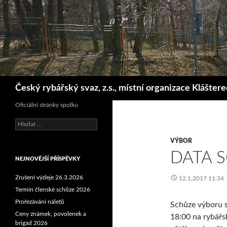
Hledat
Český rybářský svaz, z.s., místní organizace Klášter
Oficiální stránky spolku
Vyhledávání
VÝBOR
DATA S
NEJNOVĚJŠÍ PŘÍSPĚVKY
Zrušení výdeje 26.3.2026
12.1.2017 11:34
Termín členské schůze 2026
Prořezávání náletů
Schůze výboru s
Ceny známek, povolenek a
18:00 na rybářs
brigád 2026