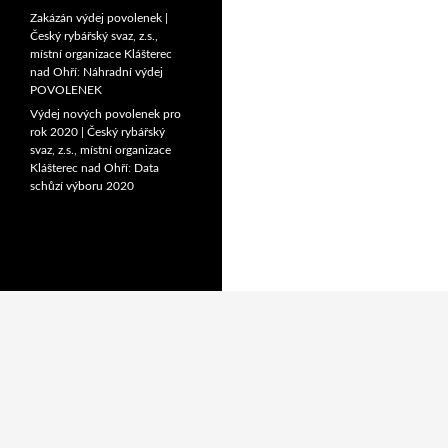
Zakázán výdej povolenek |
Český rybářský svaz, z.s.,
místní organizace Klášterec
nad Ohří
:
Náhradní výdej
POVOLENEK
Výdej nových povolenek pro
rok 2020 | Český rybářský
svaz, z.s., místní organizace
Klášterec nad Ohří
:
Data
schůzí výboru 2020