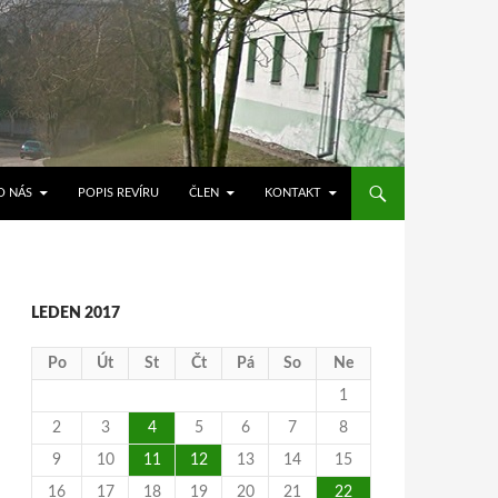
O NÁS
POPIS REVÍRU
ČLEN
KONTAKT
LEDEN 2017
Po
Út
St
Čt
Pá
So
Ne
1
2
3
4
5
6
7
8
9
10
11
12
13
14
15
16
17
18
19
20
21
22