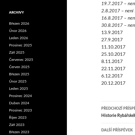
19.7.2017 – není
2.8.2017 – není 
ARCHIVY
16.8.2017 – není
Březen 2026
30.8.2017 – není
Únor 2026
13.9.2017
Leden 2026
27.9.2017
Prosinec 2025
11.10.2017
Září 2025
25.10.2017
Červenec 2025
8.11.2017
Červen 2025
22.11.2017
Březen 2025
6.12.2017
Únor 2025
20.12.2017
Leden 2025
Prosinec 2024
Duben 2024
Navigace
PŘEDCHOZÍ PŘÍSP
Prosinec 2023
pro
Historie Rybářsk
Říjen 2023
Září 2023
příspěvk
DALŠÍ PŘÍSPĚVEK
Březen 2023