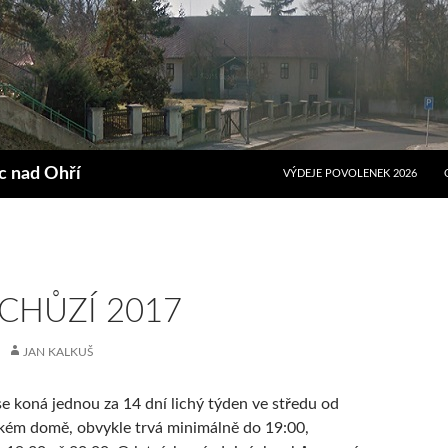
PŘEJÍT K OBSAHU WEBU
ec nad Ohří
VÝDEJE POVOLENEK 2026
CHŮZÍ 2017
JAN KALKUŠ
e koná jednou za 14 dní lichý týden ve středu od
kém domě, obvykle trvá minimálně do 19:00,