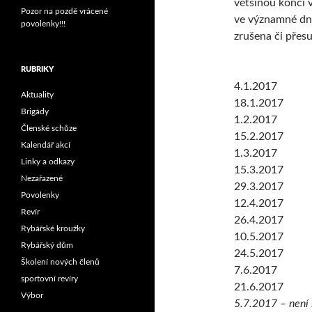
většinou končí 
Pozor na pozdě vrácené
ve významné dny
povolenky!!!
zrušena či přesu
RUBRIKY
4.1.2017
Aktuality
18.1.2017
Brigády
1.2.2017
Členské schůze
15.2.2017
Kalendář akcí
1.3.2017
Linky a odkazy
15.3.2017
Nezařazené
29.3.2017
Povolenky
12.4.2017
Revír
26.4.2017
Rybářské kroužky
10.5.2017
Rybářský dům
24.5.2017
Školení nových členů
7.6.2017
sportovní revíry
21.6.2017
Výbor
5.7.2017 – není 