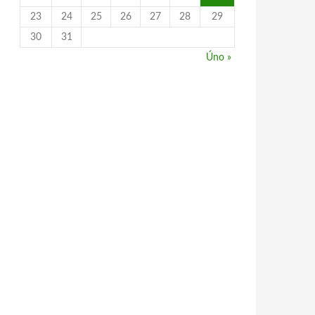
23
24
25
26
27
28
29
30
31
Úno »