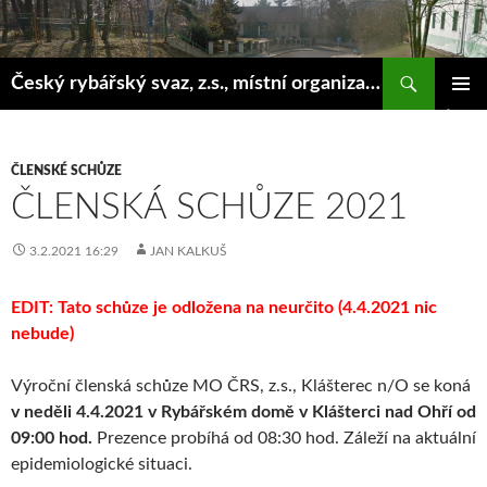
Hledat
Český rybářský svaz, z.s., místní organizace Klášterec nad Ohří
PŘEJÍT
ZÁKLAD
K
NAVIGA
OBSAHU
MENU
WEBU
ČLENSKÉ SCHŮZE
ČLENSKÁ SCHŮZE 2021
3.2.2021 16:29
JAN KALKUŠ
EDIT: Tato schůze je odložena na neurčito (4.4.2021 nic
nebude)
Výroční členská schůze MO ČRS, z.s., Klášterec n/O se koná
v neděli 4.4.2021 v Rybářském domě v Klášterci nad Ohří od
09:00 hod.
Prezence probíhá od 08:30 hod. Záleží na aktuální
epidemiologické situaci.