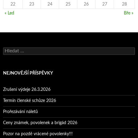
22
23
24
25
26
27
28
« Led
Bře »
Vyhledávání
NEJNOVĚJŠÍ PŘÍSPĚVKY
Zrušení výdeje 26.3.2026
Termín členské schůze 2026
Prořezávání náletů
Ceny známek, povolenek a brigád 2026
Pozor na pozdě vrácené povolenky!!!