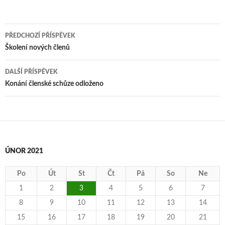
Navigace
PŘEDCHOZÍ PŘÍSPĚVEK
pro
Školení nových členů
příspěvky
DALŠÍ PŘÍSPĚVEK
Konání členské schůze odloženo
ÚNOR 2021
Po
Út
St
Čt
Pá
So
Ne
1
2
3
4
5
6
7
8
9
10
11
12
13
14
15
16
17
18
19
20
21