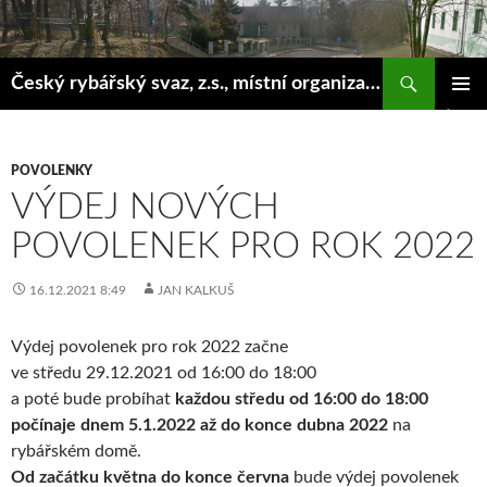
Hledat
Český rybářský svaz, z.s., místní organizace Klášterec nad Ohří
PŘEJÍT
ZÁKLAD
K
NAVIGA
OBSAHU
MENU
WEBU
POVOLENKY
VÝDEJ NOVÝCH
POVOLENEK PRO ROK 2022
16.12.2021 8:49
JAN KALKUŠ
Výdej povolenek pro rok 2022 začne
ve středu 29.12.2021 od 16:00 do 18:00
a poté bude probíhat
každou středu od 16:00 do 18:00
počínaje dnem 5.1.2022 až do konce dubna 2022
na
rybářském domě.
Od začátku května do konce června
bude výdej povolenek