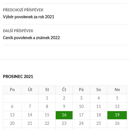
Navigace
PŘEDCHOZÍ PŘÍSPĚVEK
pro
Výběr povolenek za rok 2021
příspěvky
DALŠÍ PŘÍSPĚVEK
Ceník povolenek a známek 2022
PROSINEC 2021
Po
Út
St
Čt
Pá
So
Ne
1
2
3
4
5
6
7
8
9
10
11
12
13
14
15
16
17
18
19
20
21
22
23
24
25
26