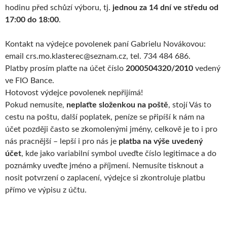
hodinu před schůzí výboru, tj.
jednou za 14 dní ve středu od
17:00 do 18:00
.
Kontakt na výdejce povolenek paní Gabrielu Novákovou:
email crs.mo.klasterec@seznam.cz, tel. 734 484 686.
Platby prosím plaťte na účet číslo
2000504320/2010
vedený
ve FIO Bance.
Hotovost výdejce povolenek nepřijímá!
Pokud nemusíte,
neplaťte složenkou na poště
, stojí Vás to
cestu na poštu, další poplatek, peníze se připíší k nám na
účet později často se zkomolenými jmény, celkově je to i pro
nás pracnější – lepší i pro nás je
platba na výše uvedený
účet
, kde jako variabilní symbol uveďte číslo legitimace a do
poznámky uveďte jméno a příjmení. Nemusíte tisknout a
nosit potvrzení o zaplacení, výdejce si zkontroluje platbu
přímo ve výpisu z účtu.