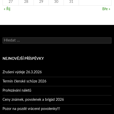
27
28
29
30
31
« Říj
Bře »
Vyhledávání
NEJNOVĚJŠÍ PŘÍSPĚVKY
Zrušení výdeje 26.3.2026
Termín členské schůze 2026
Prořezávání náletů
Ceny známek, povolenek a brigád 2026
Pozor na pozdě vrácené povolenky!!!