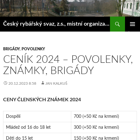
Hledat
Český rybářský svaz, z.s., místní organizace Klášterec nad Ohří
PŘEJÍT
ZÁKLAD
K
NAVIGA
OBSAHU
MENU
WEBU
BRIGÁDY
,
POVOLENKY
CENÍK 2024 – POVOLENKY,
ZNÁMKY, BRIGÁDY
20.12.2023 8:58
JAN KALKUŠ
CENY ČLENSKÝCH ZNÁMEK 2024
Dospělí
700 (+50 Kč na krmení)
Mládež od 16 do 18 let
300 (+50 Kč na krmení)
Děti do 15 let
150 (+50 Kč na krmení)