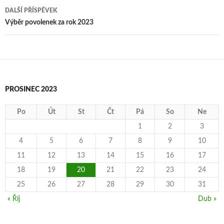
příspěvky
DALŠÍ PŘÍSPĚVEK
Výběr povolenek za rok 2023
PROSINEC 2023
Po
Út
St
Čt
Pá
So
Ne
1
2
3
4
5
6
7
8
9
10
11
12
13
14
15
16
17
18
19
20
21
22
23
24
25
26
27
28
29
30
31
« Říj
Dub »