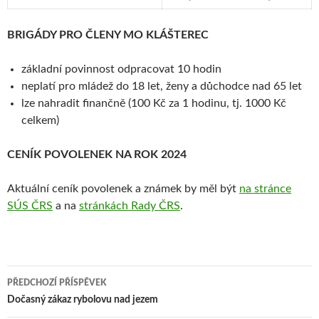
BRIGÁDY PRO ČLENY MO KLÁŠTEREC
základní povinnost odpracovat 10 hodin
neplatí pro mládež do 18 let, ženy a důchodce nad 65 let
lze nahradit finančně (100 Kč za 1 hodinu, tj. 1000 Kč
celkem)
CENÍK POVOLENEK NA ROK 2024
Aktuální ceník povolenek a známek by měl být
na stránce
SÚS ČRS
a na
stránkách Rady ČRS
.
Navigace
PŘEDCHOZÍ PŘÍSPĚVEK
pro
Dočasný zákaz rybolovu nad jezem